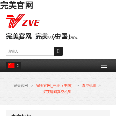
完美官网
完美官网_完美（中国）

zvew@sina.cn

0576-88223511 88222894

Togg

完美官网
>
完美官网_完美（中国）
>
真空机组
>
罗茨滑阀真空机组