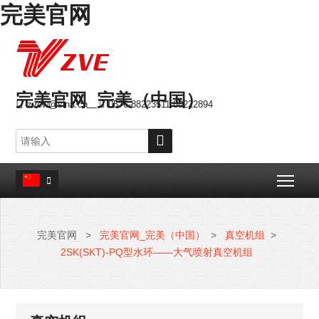
完美官网
完美官网_完美（中国）

zvew@sina.cn

0576-88223511 88222894

Togg

完美官网
>
完美官网_完美（中国）
>
真空机组
>
2SK(SKT)-PQ型水环——大气喷射真空机组