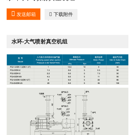

发送邮箱

下载附件
水环-大气喷射真空机组