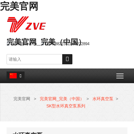
完美官网
完美官网_完美（中国）

zvew@sina.cn

0576-88223511 88222894

Togg

完美官网
>
完美官网_完美（中国）
>
水环真空泵
>
SK型水环真空泵系列