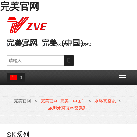
完美官网
完美官网_完美（中国）

zvew@sina.cn

0576-88223511 88222894

Togg

完美官网
>
完美官网_完美（中国）
>
水环真空泵
>
SK型水环真空泵系列
SK系列