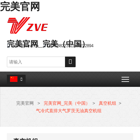
完美官网
完美官网_完美（中国）

zvew@sina.cn

0576-88223511 88222894

Togg

完美官网
>
完美官网_完美（中国）
>
真空机组
>
气冷式直排大气罗茨无油真空机组